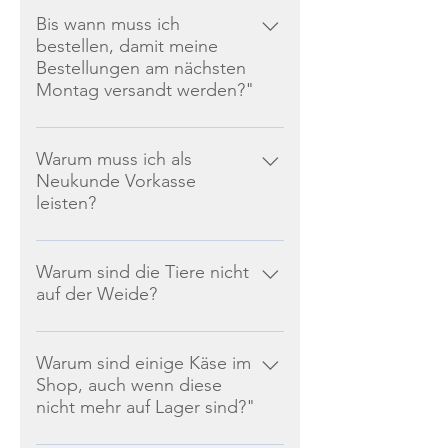
Montag, sofern dieser ein Werktag
Bis wann muss ich
bestellen, damit meine
ist.
Bestellungen am nächsten
Montag versandt werden?"
Bestandskunden können bis
Samstag 12:00 Uhr der
Warum muss ich als
Neukunde Vorkasse
vorangehenden Woche bestellen.
leisten?
Neukunden sollten nach
Möglichkeit bis zum Mittwoch der
Da wir leider Erfahrungen mit
vorangehenden Woche bestellen,
weniger ehrlichen Kunden machen
Warum sind die Tiere nicht
sodass wir den Kostenvoranschlag
auf der Weide?
mussten, haben wir dieses System
erstellen und Ihnen zukommen
eingeführt. Als Bestandskunde (>3
lassen können.
Als Teilnehmer im hisiegen Gänse-
Bestellungen) entfällt diese
Schutz-Programm sind wir darauf
Warum sind einige Käse im
Notwendigkeit.
Shop, auch wenn diese
Beschränkt, die Kühe vom 30.10.
nicht mehr auf Lager sind?"
bis zum 01.04. nicht auf die Weide
zu lassen. In den restlichen