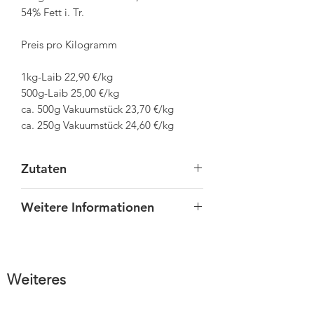
54% Fett i. Tr.
Preis pro Kilogramm
1kg-Laib 22,90 €/kg
500g-Laib 25,00 €/kg
ca. 500g Vakuumstück 23,70 €/kg
ca. 250g Vakuumstück 24,60 €/kg
Zutaten
Kreuzkümmel
Weitere Informationen
Der Onlineshop enthält noch nicht
alle lieferbaren Artikel unseres
Sortiments.
Weiteres
Vermissen Sie einen Artikel, so
sprechen Sie uns gerne auf diesen
AGB